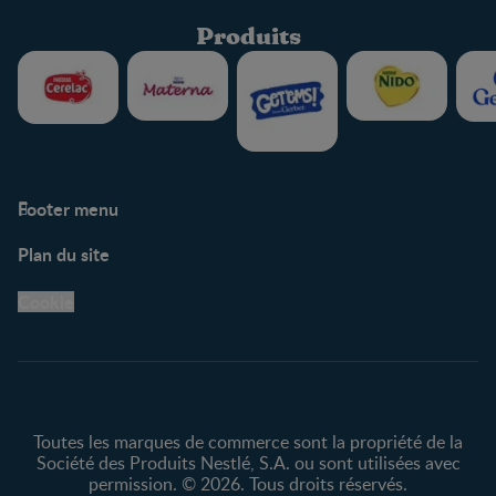
Produits
Footer menu
Soutien
Plan du site
Centre de soutien
Avis légaux
Cookie
Protection des
renseignements personnels
Toutes les marques de commerce sont la propriété de la
Société des Produits Nestlé, S.A. ou sont utilisées avec
permission. © 2026. Tous droits réservés.