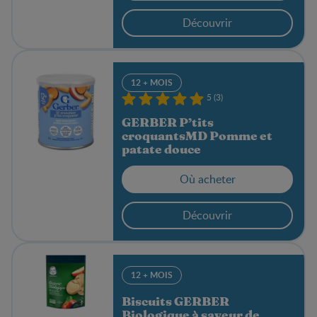
Découvrir
12 + MOIS
5 (3)
GERBER P’tits
croquantsMD Pomme et
patate douce
Où acheter
Découvrir
12 + MOIS
Biscuits GERBER
Biologique à saveur de