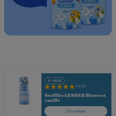
8 + MOIS
4.8 (10)
Soufflés GERBER Bleuet et
vanille
Où acheter