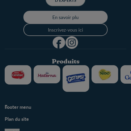
D’EXPERTS
En savoir plu
Inscrivez-vous ici
Produits
Footer menu
Soutien
Plan du site
Centre de soutien
Avis légaux