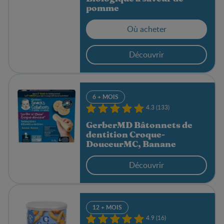
pomme
Où acheter
Découvrir
6 + MOIS
4.3 (133)
GerberMD Bâtonnets de
dentition Croque-
DouceurMC, Banane
Découvrir
12 + MOIS
4.9 (16)