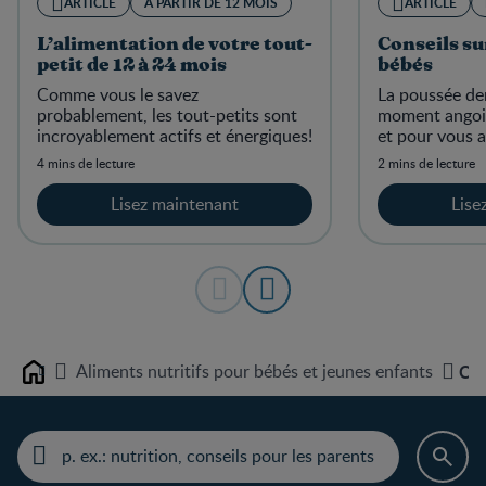
ARTICLE
À PARTIR DE 12 MOIS
ARTICLE
L’alimentation de votre tout-
Conseils su
petit de 12 à 24 mois
bébés
Comme vous le savez
La poussée de
probablement, les tout-petits sont
moment angois
incroyablement actifs et énergiques!
et pour vous a
4 mins de lecture
2 mins de lecture
Lisez maintenant
Lise
Aliments nutritifs pour bébés et jeunes enfants
Col
Home