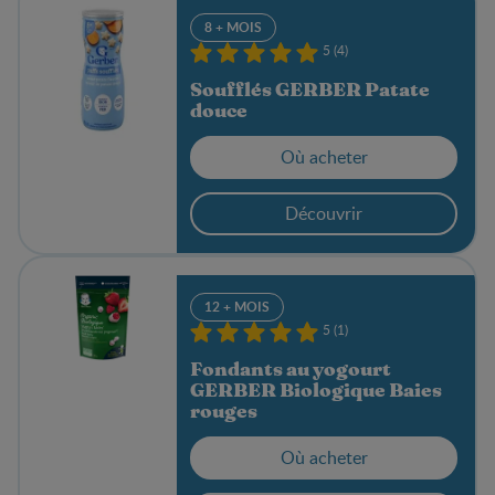
8 + MOIS
5 (4)
Soufflés GERBER Patate
douce
Où acheter
Découvrir
12 + MOIS
5 (1)
Fondants au yogourt
GERBER Biologique Baies
rouges
Où acheter