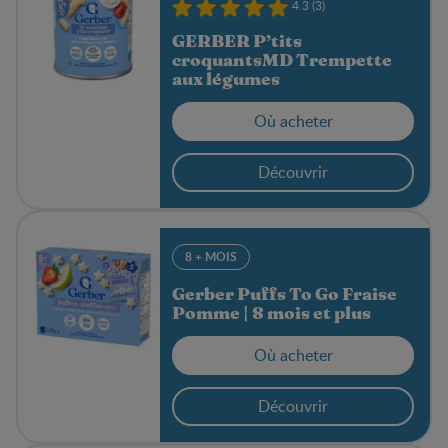
4.3 (3)
GERBER P’tits
croquantsMD Trempette
aux légumes
Où acheter
Découvrir
8 + MOIS
Gerber Puffs To Go Fraise
Pomme | 8 mois et plus
Où acheter
Découvrir