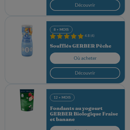
Découvrir
8 + MOIS
4.8 (4)
Soufflés GERBER Pêche
Où acheter
Découvrir
12 + MOIS
Fondants au yogourt
GERBER Biologique Fraise
et banane