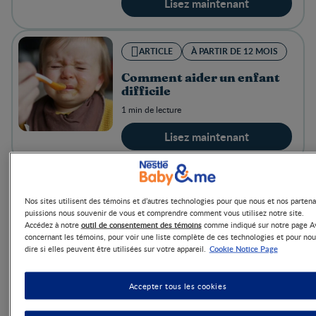
Lisez maintenant
ARTICLE
À PARTIR DE 12 MOIS
Comment aider un enfant
difficile
1 min de lecture
Lisez maintenant
ARTICLE
DE 0 À 6 MOIS
Nos sites utilisent des témoins et d’autres technologies pour que nous et nos partena
Comment donner un
puissions nous souvenir de vous et comprendre comment vous utilisez notre site.
outil de consentement des témoins
Accédez à notre
comme indiqué sur notre page A
massage à un bébé
concernant les témoins, pour voir une liste complète de ces technologies et pour nou
2 mins de lecture
Cookie Notice Page
dire si elles peuvent être utilisées sur votre appareil.
Lisez maintenant
Accepter tous les cookies