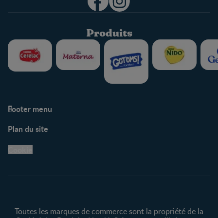
Produits
Footer menu
Soutien
Plan du site
Centre de soutien
Avis légaux
Cookie
Protection des
renseignements personnels
Toutes les marques de commerce sont la propriété de la