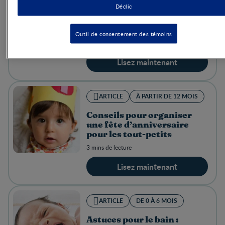
ARTICLE
DE 0 À 6 MOIS
Déclic
Conseils sur la dentition
des bébés
Outil de consentement des témoins
2 mins de lecture
Lisez maintenant
ARTICLE
À PARTIR DE 12 MOIS
Conseils pour organiser
une fête d’anniversaire
pour les tout-petits
3 mins de lecture
Lisez maintenant
ARTICLE
DE 0 À 6 MOIS
Astuces pour le bain :