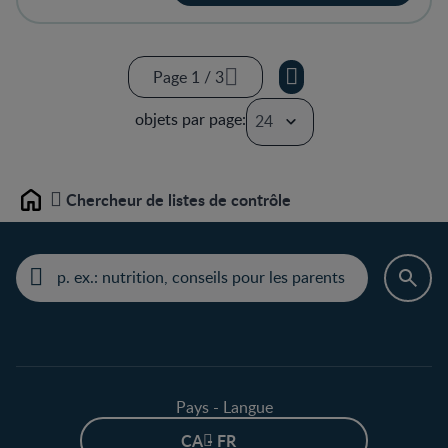
Page 1 / 3
Page 1 / 3
objets par page:
Page 2 / 3
Page 3 / 3
Chercheur de listes de contrôle
Home
Pays - Langue
CA - FR