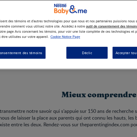
lisent des témoins et d’autres technologies pour que nous et nos partenaires puissions nous 
outil de consentement des témoin
rendre comment vous utilisez notre site. Accédez à notre
otre page Avis concernant les témoins, pour voir une liste complète de ces technologies et p
Cookie Notice Page
 être utilisées sur votre appareil.
ose que tous les parents savent, c’est qu’une fois qu’on en devien
consentement des témoins
Déclic
Accepter tou
ent comme prévu. Afin de mieux soutenir et comprendre les no
d’aujourd’hui, nous avons commencé par les écouter.
Mieux comprendre 
ransmettre notre savoir qui s’appuie sur 150 ans de recherche sci
ous de laisser la place aux parents qui ont connu les hauts, les b
xiste entre les deux. Rendez-vous sur theparentingindex.com pou