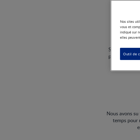
Nos sites uti
vous et comp
indiqué sur n
elles peuvent
S’il y a une ch
Outil de 
passe exactem
Nous avons su t
temps pour n
e