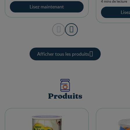
4 mins de lecture
Lisez maintenant
Lise
Afficher tous les produits
Produits