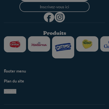
Inscrivez-vous ici
Produits
Footer menu
Soutien
Plan du site
Centre de soutien
Avis légaux
Cookie
Protection des
renseignements personnels