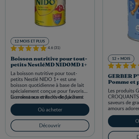
12 MOIS ET PLUS
4.6 (31)
12 + MOIS
Boisson nutritive pour tout-
petits NestléMD NIDOMD 1+
La boisson nutritive pour tout-
GERBER P’
petits Nestlé NIDO 1+ est une
Pomme et p
boisson quotidienne à base de lait
Les produits 
spécialement conçue pour favoriser
CROQUANTS p
la croissance et le développement
Convient aux enfants de 1 à 3 ans
saveurs de gra
de votre enfant.
amours adorer
Où acheter
pouvez leur d
confiance.
O
Découvrir
D