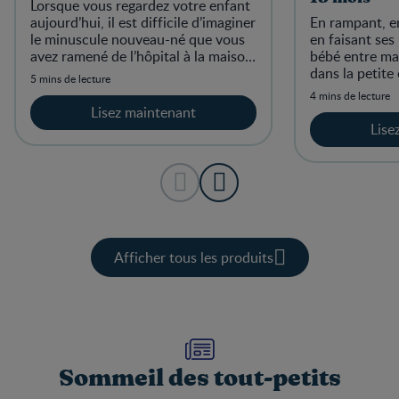
Lorsque vous regardez votre enfant
aujourd’hui, il est difficile d’imaginer
En rampant, e
le minuscule nouveau-né que vous
en faisant ses
avez ramené de l’hôpital à la maison
bébé entre ma
et qui ne faisait pas grand-chose à
dans la petite 
5 mins de lecture
part boire, dor
plus actif et 
4 mins de lecture
temps.
Lisez maintenant
Lise
Afficher tous les produits
Sommeil des tout-petits