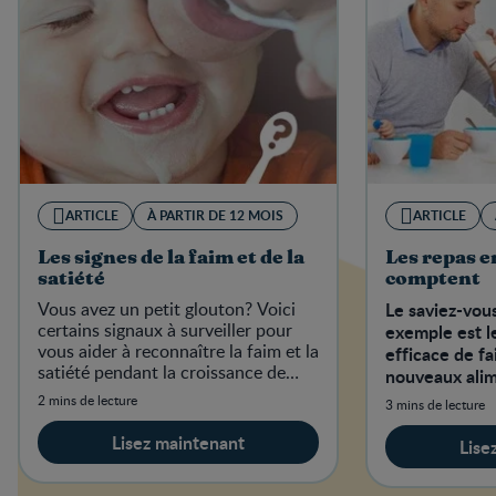
ARTICLE
À PARTIR DE 12 MOIS
ARTICLE
Les signes de la faim et de la
Les repas e
satiété
comptent
Vous avez un petit glouton? Voici
Le saviez-vou
certains signaux à surveiller pour
exemple est l
vous aider à reconnaître la faim et la
efficace de fa
satiété pendant la croissance de
nouveaux alim
votre tout-petit.
petit.
2 mins de lecture
3 mins de lecture
Lisez maintenant
Lise