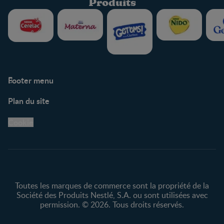
Produits
Footer menu
Soutien
Plan du site
Centre de soutien
Avis légaux
Cookie
Protection des
renseignements personnels
Toutes les marques de commerce sont la propriété de la
Société des Produits Nestlé, S.A. ou sont utilisées avec
permission. © 2026. Tous droits réservés.