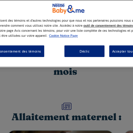
lisent des témoins et d’autres technologies pour que nous et nos partenaires puissions nous 
outil de consentement des témoin
rendre comment vous utilisez notre site. Accédez à notre
otre page Avis concernant les témoins, pour voir une liste complète de ces technologies et p
Cookie Notice Page
 être utilisées sur votre appareil.
renez-en plus sur l’allaite
consentement des témoins
Déclic
Accepter tou
rnel au cours des 0 à 6 pre
mois
Allaitement maternel :