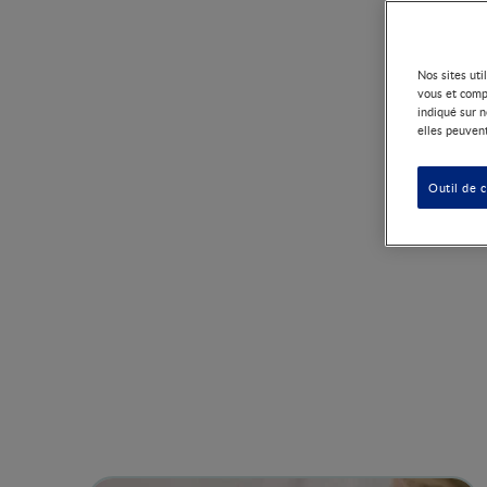
Nos sites uti
vous et comp
indiqué sur n
elles peuvent
App
Outil de 
mate