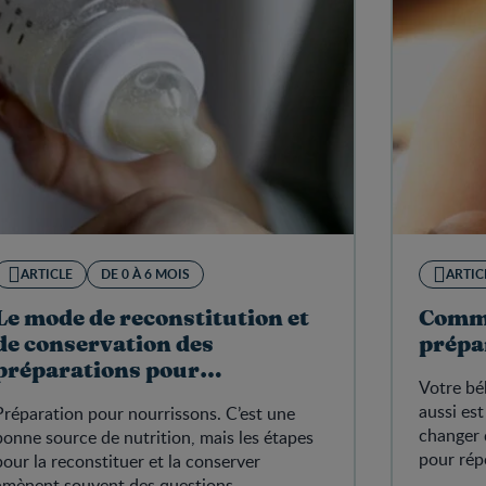
ARTICLE
DE 0 À 6 MOIS
ARTIC
Le mode de reconstitution et
Comme
de conservation des
prépa
préparations pour
Votre bé
nourrissons
aussi es
Préparation pour nourrissons. C’est une
changer 
bonne source de nutrition, mais les étapes
pour rép
pour la reconstituer et la conserver
votre en
amènent souvent des questions.