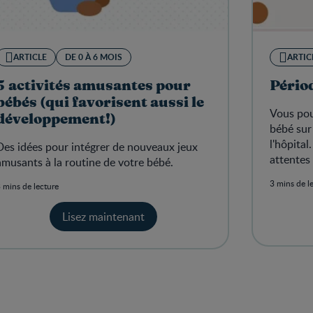
ARTICLE
DE 0 À 6 MOIS
ARTIC
5 activités amusantes pour
Périod
bébés (qui favorisent aussi le
Vous pou
développement!)
bébé sur
l'hôpita
Des idées pour intégrer de nouveaux jeux
attentes 
amusants à la routine de votre bébé.
3 mins de l
 mins de lecture
Lisez maintenant