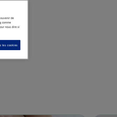
souvenir de
s
comme
our nous dire si
ment
s les cookies
miers