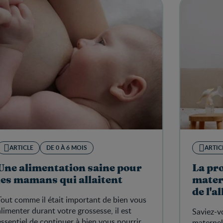
ARTICLE
DE 0 À 6 MOIS
ARTIC
Une alimentation saine pour
La pro
les mamans qui allaitent
mater
de l'a
Tout comme il était important de bien vous
alimenter durant votre grossesse, il est
Saviez-v
essentiel de continuer à bien vous nourrir
maternel