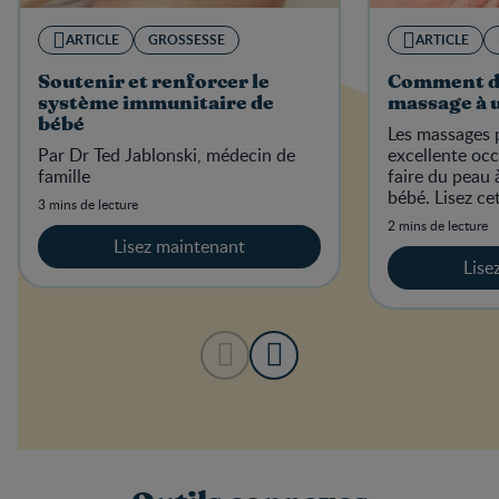
ARTICLE
GROSSESSE
ARTICLE
Soutenir et renforcer le
Comment d
système immunitaire de
massage à 
bébé
Les massages 
Par Dr Ted Jablonski, médecin de
excellente occ
famille
faire du peau 
bébé. Lisez ce
3 mins de lecture
savoir commen
2 mins de lecture
d’un bébé.
Lisez maintenant
Lise