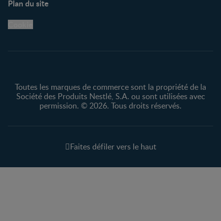
Plan du site
Centre de soutien
Avis légaux
Cookie
Protection des
renseignements personnels
Toutes les marques de commerce sont la propriété de la
Société des Produits Nestlé, S.A. ou sont utilisées avec
permission. © 2026. Tous droits réservés.
Faites défiler vers le haut