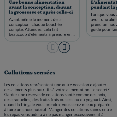
Une bonne alimentation
L’alimentat
avant la conception, durant
pendant la
la grossesse et après celle-ci
Lorsque vous 
Avant même le moment de la
avoir une alim
conception, chaque bouchée
prend un nouv
compte. Attendez, cela fait
guide pour fai
beaucoup d'éléments à prendre en
pour vous et l
considération, non? Ne vous
vous!
inquiétez pas, cette analyse d'une
alimentation saine présente des
informations qui sont importantes
pour vous.
Collations sensées
Les collations représentent une autre occasion d'ajouter
des aliments plus nutritifs à votre alimentation. Le secret?
Gardez une réserve de collations santé comme des noix,
des craquelins, des fruits frais ou secs ou du yogourt. Ainsi,
quand la fringale vous prendra, vous serez mieux préparée
à faire un choix nutritif. Manger des collations saines entre
les repas vous aidera à ne pas manger excessivement à