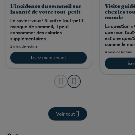
L’incidence du sommeil sur
Visite guid
la santé de votre tout-petit
chez les tou
monde
Le saviez-vous? Si votre tout-petit
La question «
manque de sommeil, il peut
que mon tout-
consommer des calories
est une questi
supplémentaires.
comme le mo
2 mins de lecture
4 mins de lecture
Lisez maintenant
Lise
Voir tout