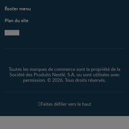
Footer menu
Soutien
Plan du site
Centre de soutien
Avis légaux
Cookie
Protection des
renseignements personnels
Toutes les marques de commerce sont la propriété de la
Société des Produits Nestlé, S.A. ou sont utilisées avec
permission. © 2026. Tous droits réservés.
Faites défiler vers le haut