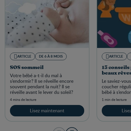
ARTICLE
DE 6 À 8 MOIS
ARTICLE
SOS sommeil
13 conseils
beaux rêve
Votre bébé a-t-il du mal à
s’endormir? Il se réveille encore
Le saviez-vou
souvent pendant la nuit? Il se
coucher réguli
réveille avant le lever du soleil?
bébé à s’endor
4 mins de lecture
1 min de lecture
Lisez maintenant
Lise