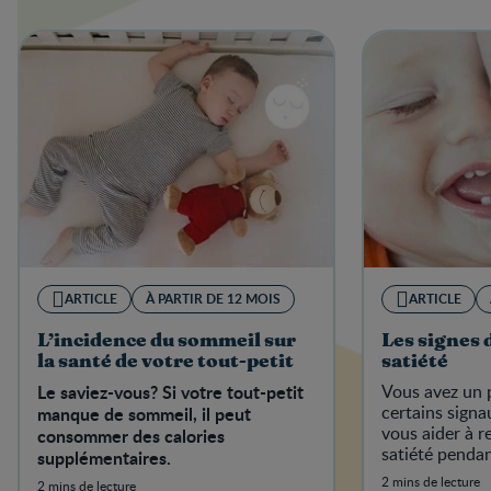
ARTICLE
À PARTIR DE 12 MOIS
ARTICLE
L’incidence du sommeil sur
Les signes d
la santé de votre tout-petit
satiété
Le saviez-vous? Si votre tout-petit
Vous avez un p
certains signa
manque de sommeil, il peut
vous aider à r
consommer des calories
satiété pendan
supplémentaires.
votre tout-pet
2 mins de lecture
2 mins de lecture