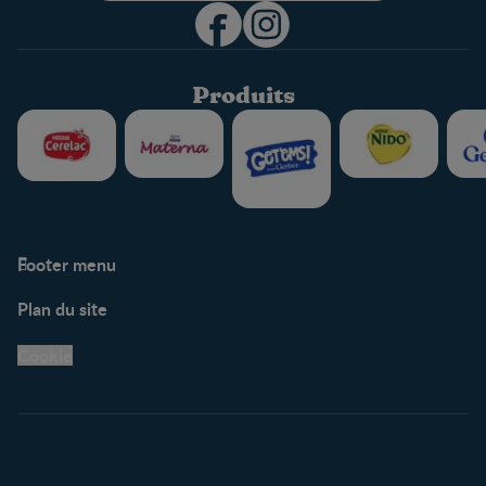
Produits
Footer menu
Soutien
Plan du site
Centre de soutien
Avis légaux
Cookie
Protection des
renseignements personnels