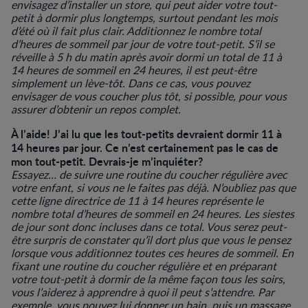
envisagez d’installer un store, qui peut aider votre tout-
petit à dormir plus longtemps, surtout pendant les mois
d’été où il fait plus clair. Additionnez le nombre total
d’heures de sommeil par jour de votre tout-petit. S’il se
réveille à 5 h du matin après avoir dormi un total de 11 à
14 heures de sommeil en 24 heures, il est peut-être
simplement un lève-tôt. Dans ce cas, vous pouvez
envisager de vous coucher plus tôt, si possible, pour vous
assurer d’obtenir un repos complet.
À l’aide! J’ai lu que les tout-petits devraient dormir 11 à
14 heures par jour. Ce n’est certainement pas le cas de
mon tout-petit. Devrais-je m’inquiéter?
Essayez… de suivre une routine du coucher régulière avec
votre enfant, si vous ne le faites pas déjà. N’oubliez pas que
cette ligne directrice de 11 à 14 heures représente le
nombre total d’heures de sommeil en 24 heures. Les siestes
de jour sont donc incluses dans ce total. Vous serez peut-
être surpris de constater qu’il dort plus que vous le pensez
lorsque vous additionnez toutes ces heures de sommeil. En
fixant une routine du coucher régulière et en préparant
votre tout-petit à dormir de la même façon tous les soirs,
vous l’aiderez à apprendre à quoi il peut s’attendre. Par
exemple, vous pouvez lui donner un bain, puis un massage,