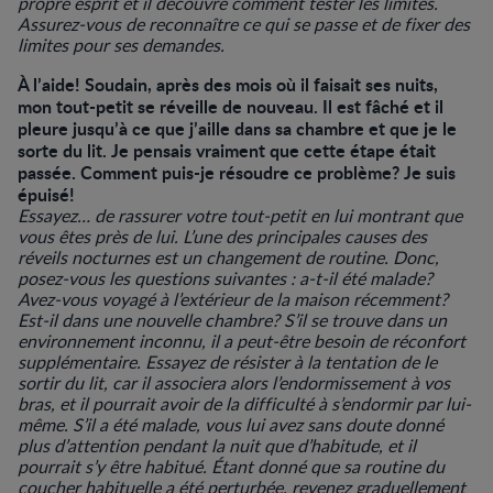
propre esprit et il découvre comment tester les limites.
Assurez-vous de reconnaître ce qui se passe et de fixer des
limites pour ses demandes.
À l’aide! Soudain, après des mois où il faisait ses nuits,
mon tout-petit se réveille de nouveau. Il est fâché et il
pleure jusqu’à ce que j’aille dans sa chambre et que je le
sorte du lit. Je pensais vraiment que cette étape était
passée. Comment puis-je résoudre ce problème? Je suis
épuisé!
Essayez… de rassurer votre tout-petit en lui montrant que
vous êtes près de lui. L’une des principales causes des
réveils nocturnes est un changement de routine. Donc,
posez-vous les questions suivantes : a-t-il été malade?
Avez-vous voyagé à l’extérieur de la maison récemment?
Est-il dans une nouvelle chambre? S’il se trouve dans un
environnement inconnu, il a peut-être besoin de réconfort
supplémentaire. Essayez de résister à la tentation de le
sortir du lit, car il associera alors l’endormissement à vos
bras, et il pourrait avoir de la difficulté à s’endormir par lui-
même. S’il a été malade, vous lui avez sans doute donné
plus d’attention pendant la nuit que d’habitude, et il
pourrait s’y être habitué. Étant donné que sa routine du
coucher habituelle a été perturbée, revenez graduellement