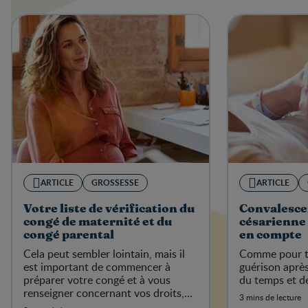
ARTICLE
GROSSESSE
ARTICLE
Votre liste de vérification du
Convalesce
congé de maternité et du
césarienne 
congé parental
en compte
Cela peut sembler lointain, mais il
Comme pour to
est important de commencer à
guérison aprè
préparer votre congé et à vous
du temps et de
renseigner concernant vos droits,
3 mins de lecture
avant l’arrivée du petit dernier.