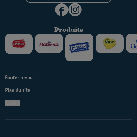
Produits
Footer menu
Soutien
Plan du site
Centre de soutien
Avis légaux
Cookie
Protection des
renseignements personnels