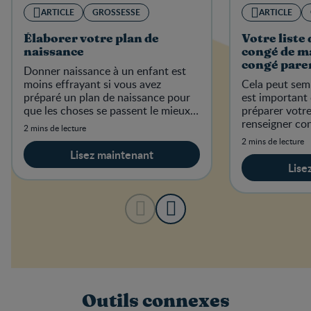
ARTICLE
GROSSESSE
ARTICLE
Élaborer votre plan de
Votre liste 
naissance
congé de ma
congé pare
Donner naissance à un enfant est
moins effrayant si vous avez
Cela peut semb
préparé un plan de naissance pour
est important
que les choses se passent le mieux
préparer votre
possible.
renseigner con
2 mins de lecture
avant l’arrivée
2 mins de lecture
Lisez maintenant
Lise
Outils connexes