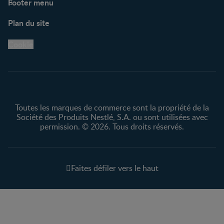
Footer menu
Soutien
Plan du site
Centre de soutien
Avis légaux
Cookie
Protection des
renseignements personnels
Toutes les marques de commerce sont la propriété de la
Société des Produits Nestlé, S.A. ou sont utilisées avec
permission. © 2026. Tous droits réservés.
Faites défiler vers le haut