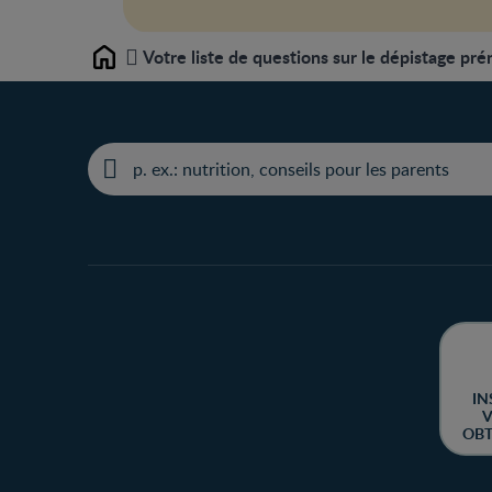
Votre liste de questions sur le dépistage pré
Home
IN
V
OBT
CH