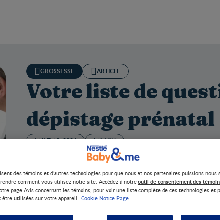
GROSSESSE
ARTICLE
Votre liste de quest
dépistage prénatal
AVR 19, 2026
1 MIN
Les contrôles de santé des bébés commencent avant même
questions que vous voudrez peut-être poser à votre four
lisent des témoins et d’autres technologies pour que nous et nos partenaires puissions nous 
prénatal.
outil de consentement des témoin
rendre comment vous utilisez notre site. Accédez à notre
otre page Avis concernant les témoins, pour voir une liste complète de ces technologies et p
Cookie Notice Page
 être utilisées sur votre appareil.
 liste de questions sur le dépistage prénatal