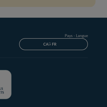
Pays - Langue
CA - FR
LS
RTS