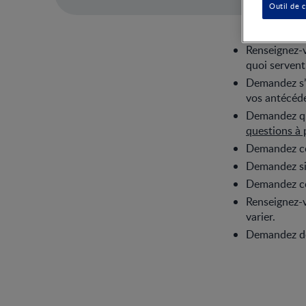
Outil de 
Renseignez-v
quoi servent-
Demandez s’i
vos antécéd
Demandez qua
questions à 
Demandez com
Demandez si
Demandez com
Renseignez-v
varier.
Demandez de 