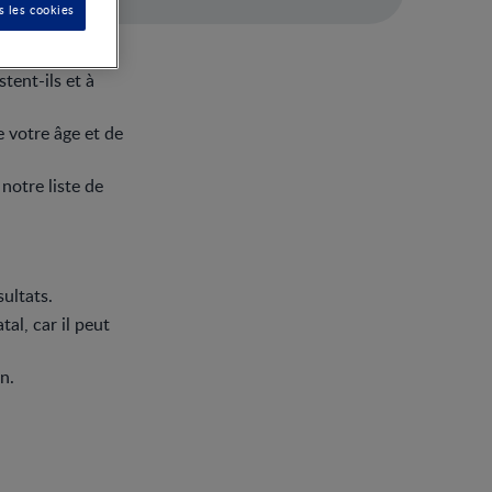
s les cookies
tent-ils et à
e votre âge et de
notre liste de
ultats.
al, car il peut
n.