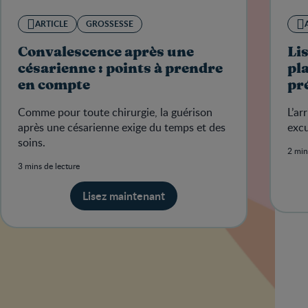
ARTICLE
GROSSESSE
Convalescence après une
Lis
césarienne : points à prendre
pla
en compte
pr
Comme pour toute chirurgie, la guérison
L’ar
après une césarienne exige du temps et des
excu
soins.
2 min
3 mins de lecture
Lisez maintenant