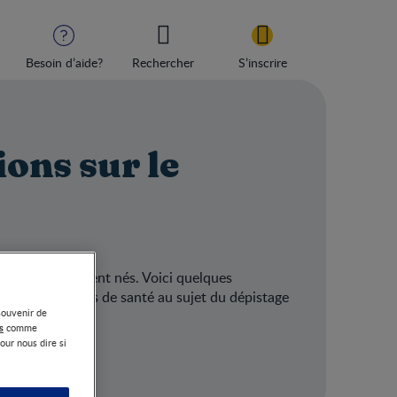
Besoin d’aide?
Rechercher
S’inscrire
ions sur le
 qu’ils ne soient nés. Voici quelques
nisseur de soins de santé au sujet du dépistage
souvenir de
s
comme
our nous dire si