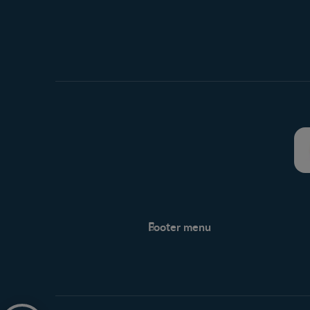
Footer menu
Soutien
Centre de soutien
Avis légaux
Protection des renseignements