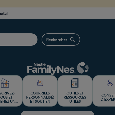
natal
SCRIVEZ-
COURRIELS
OUTILS ET
CONSEI
OUS ET
PERSONNALISÉS
RESSOURCES
D’EXPE
ENEZ UNE
ET SOUTIEN
UTILES
ANCE DE
GAGNER