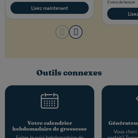
2 mins de lecture
Lisez maintenant
Lise
Outils connexes
Votre calendrier
Générateur
hebdomadaire de grossesse
Vous cherc
Faites le suivi hebdomadaire de
parfait? Trouv