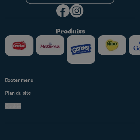
Produits
Footer menu
Soutien
Plan du site
Centre de soutien
Avis légaux
Cookie
Protection des
renseignements personnels