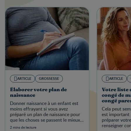
ARTICLE
GROSSESSE
ARTICLE
Élaborer votre plan de
Votre liste 
naissance
congé de ma
congé pare
Donner naissance à un enfant est
moins effrayant si vous avez
Cela peut semb
préparé un plan de naissance pour
est important
que les choses se passent le mieux
préparer votre
possible.
renseigner con
2 mins de lecture
avant l’arrivée