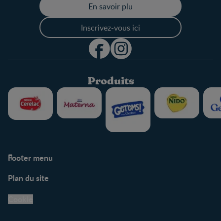
En savoir plu
Inscrivez-vous ici
Produits
Footer menu
Soutien
Plan du site
Centre de soutien
Avis légaux
Cookie
Protection des
renseignements personnels