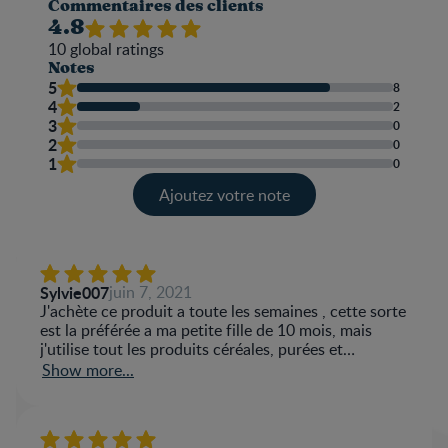
Commentaires des clients
4.8
10
global ratings
Notes
5
8
4
2
3
0
2
0
1
0
Ajoutez votre note
Sylvie007
juin 7, 2021
J'achète ce produit a toute les semaines , cette sorte
est la préférée a ma petite fille de 10 mois, mais
j'utilise tout les produits céréales, purées et
naturellement le lait, je veux en profité pour vous
Show more...
félicité pour la qualité et fraîcheur de tout vos
produits.