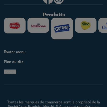
Produits
Footer menu
Soutien
Plan du site
Centre de soutien
Avis légaux
Cookie
Protection des
renseignements personnels
Toutes les marques de commerce sont la propriété de la
Société des Produits Nestlé, S.A. ou sont utilisées avec