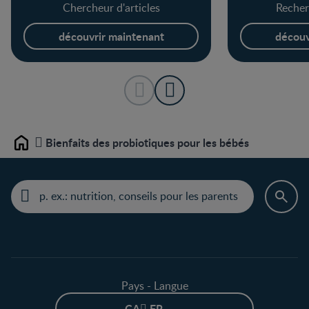
Chercheur d'articles
Recher
découvrir maintenant
découv
Bienfaits des probiotiques pour les bébés
Home
Pays - Langue
CA - FR