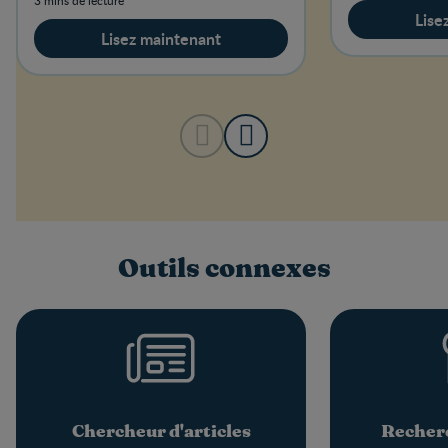
Lise
Lisez maintenant
Outils connexes
Chercheur d'articles
Recherc