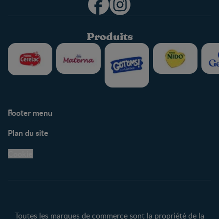
Produits
Footer menu
Soutien
Plan du site
Centre de soutien
Avis légaux
Cookie
Protection des
renseignements personnels
Toutes les marques de commerce sont la propriété de la