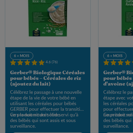
6 + MOIS
6 + MOIS
4.6 (76)
Gerber® Biologique Céréales
Gerber® Bi
pour bébés – Céréales de riz
pour bébés 
(ajoutez du lait)
d'avoine (aj
Célébrez le passage à une nouvelle
Célébrez le pa
étape de la vie de votre bébé en
étape avec vot
utilisant les céréales pour bébés
les céréales 
GERBER pour effectuer la transition
pour effectuer 
vers la nourriture solide.
Ce produit ne doit être servi qu’à
nourriture sol
Ce produit ne 
des bébés qui sont assis et sous
des bébés qui 
surveillance.
surveillance.