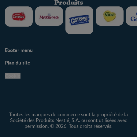
Produits
Footer menu
Soutien
Plan du site
Centre de soutien
Avis légaux
Cookie
Protection des
renseignements personnels
Toutes les marques de commerce sont la propriété de la
Société des Produits Nestlé, S.A. ou sont utilisées avec
permission. © 2026. Tous droits réservés.