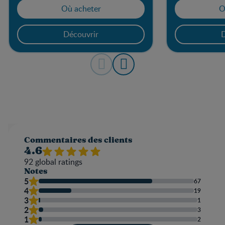
Où acheter
O
Découvrir
D
Commentaires des clients
4.6
92
global ratings
Notes
5
67
4
19
3
1
2
3
1
2