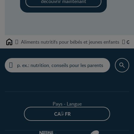
découvrir maintenant
Aliments nutritifs pour bébés et jeunes enfants
Ger
Home
Pays - Langue
CA - FR