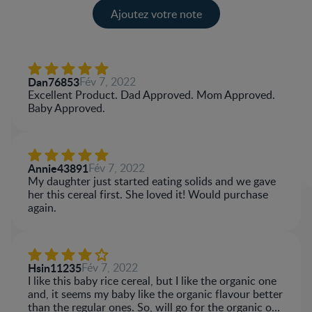
Ajoutez votre note
Dan76853
Fév 7, 2022
Excellent Product. Dad Approved. Mom Approved.
Baby Approved.
Annie43891
Fév 7, 2022
My daughter just started eating solids and we gave
her this cereal first. She loved it! Would purchase
again.
Hsin11235
Fév 7, 2022
I like this baby rice cereal, but I like the organic one
and, it seems my baby like the organic flavour better
than the regular ones. So, will go for the organic one