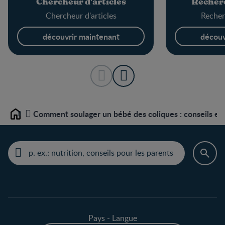
Chercheur d'articles
Recherc
Chercheur d'articles
Recher
découvrir maintenant
découv
Comment soulager un bébé des coliques : conseils et
Home
Pays - Langue