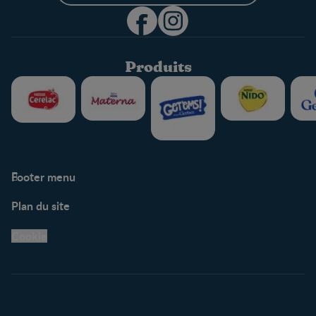
Produits
Footer menu
Soutien
Plan du site
Centre de soutien
Avis légaux
Cookie
Protection des
renseignements personnels