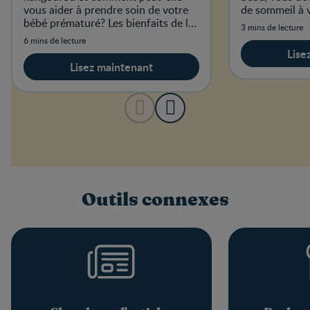
vous aider à prendre soin de votre
de sommeil à 
bébé prématuré? Les bienfaits de la
habitudes et à
3 mins de lecture
méthode kangourou sont
6 mins de lecture
nombreux.
Lise
Lisez maintenant
Outils connexes