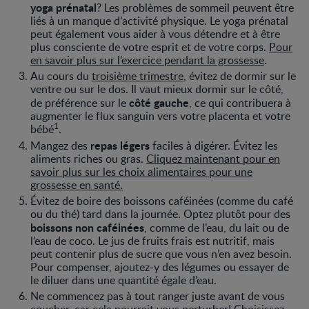
yoga prénatal
? Les problèmes de sommeil peuvent être
liés à un manque d’activité physique. Le yoga prénatal
peut également vous aider à vous détendre et à être
plus consciente de votre esprit et de votre corps.
Pour
en savoir plus sur l’exercice pendant la grossesse
.
Au cours du
troisième trimestre
, évitez de dormir sur le
ventre ou sur le dos. Il vaut mieux dormir sur le côté,
côté gauche
de préférence sur le
, ce qui contribuera à
augmenter le flux sanguin vers votre placenta et votre
1
bébé
.
repas légers
Mangez des
faciles à digérer. Évitez les
aliments riches ou gras.
Cliquez maintenant pour en
savoir plus sur les choix alimentaires pour une
grossesse en santé.
Évitez de boire des boissons caféinées (comme du café
ou du thé) tard dans la journée. Optez plutôt pour des
boissons non caféinées
, comme de l’eau, du lait ou de
l’eau de coco. Le jus de fruits frais est nutritif, mais
peut contenir plus de sucre que vous n’en avez besoin.
Pour compenser, ajoutez-y des légumes ou essayer de
le diluer dans une quantité égale d’eau.
Ne commencez pas à tout ranger juste avant de vous
coucher, car cela pourrait vous perturber! Choisissez