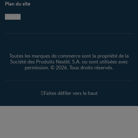
Plan du site
Centre de soutien
Avis légaux
Cookie
Protection des
renseignements personnels
Toutes les marques de commerce sont la propriété de la
Société des Produits Nestlé, S.A. ou sont utilisées avec
permission. © 2026. Tous droits réservés.
Faites défiler vers le haut