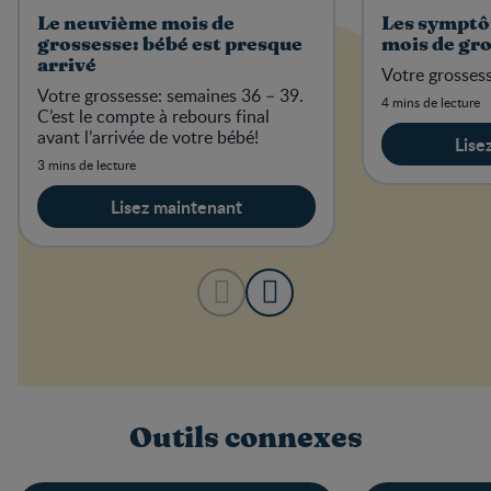
Le neuvième mois de
Les symptô
grossesse: bébé est presque
mois de gr
arrivé
Votre grossess
Votre grossesse: semaines 36 – 39.
4 mins de lecture
C’est le compte à rebours final
avant l’arrivée de votre bébé!
Lise
3 mins de lecture
Lisez maintenant
Outils connexes