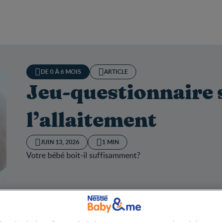
DE 0 À 6 MOIS
ARTICLE
Jeu-questionnaire 
l’allaitement
JUIN 13, 2026
1 MIN
Votre bébé boit-il suffisamment?
uestionnaire sur l’allaitement