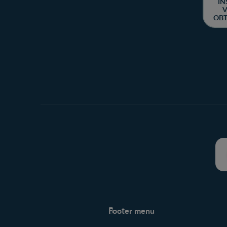
IN
V
OBT
CH
Footer menu
Soutien