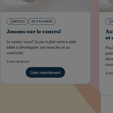
ARTICLE
DE 0 À 6 MOIS
Jouons sur le ventre!
As
et
Le saviez-vous? Le jeu à plat ventre aide
bébé à développer ses muscles et sa
Pour
motricité.
prem
deve
2 mins de lecture
nouv
béb
Lisez maintenant
3 min