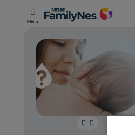
Menu
Jeu-q