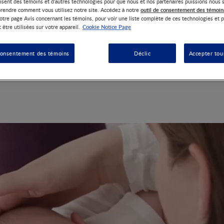
lisent des témoins et d’autres technologies pour que nous et nos partenaires puissions nous 
outil de consentement des témoin
rendre comment vous utilisez notre site. Accédez à notre
otre page Avis concernant les témoins, pour voir une liste complète de ces technologies et p
Cookie Notice Page
 être utilisées sur votre appareil.
s ont besoin d’être nourris toutes les deux ou trois heures, il n’e
e pour les boires d’un bébé.
consentement des témoins
Déclic
Accepter tou
déo pour en savoir plus sur les indices de faim et de satiété à sur
 à donner à un nouveau-né.