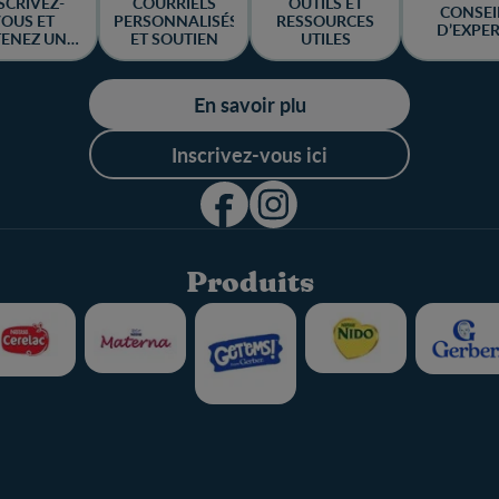
SCRIVEZ-
COURRIELS
OUTILS ET
CONSEI
OUS ET
PERSONNALISÉS
RESSOURCES
D’EXPE
ENEZ UNE
ET SOUTIEN
UTILES
ANCE DE
GAGNER
En savoir plu
Inscrivez-vous ici
Produits