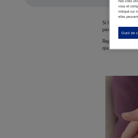
Nos sites uti
vous et comp
indiqué sur n
elles peuvent
Si les nouveau-né
pas d’horaire fix
Outil de 
Regardez cette vi
quantité de lait