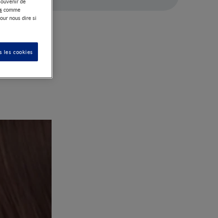
souvenir de
s
comme
our nous dire si
xiste toutefois
s les cookies
veiller et la