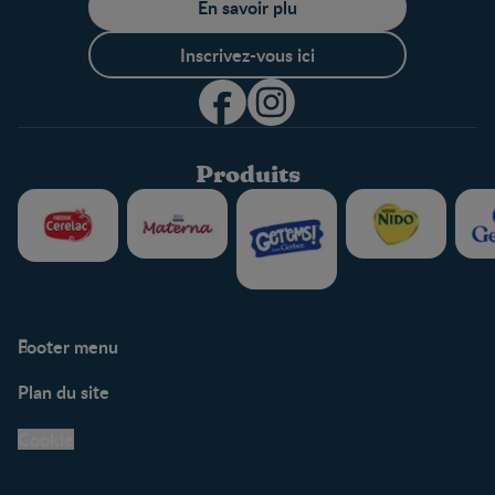
En savoir plu
Inscrivez-vous ici
Produits
Footer menu
Soutien
Plan du site
Centre de soutien
Avis légaux
Cookie
Protection des
renseignements personnels