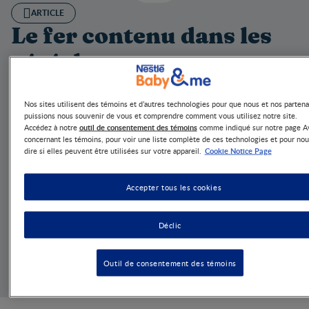
ARTICLE
Le fer contenu dans les
céréales pour
nourrissons contribue à
Nos sites utilisent des témoins et d’autres technologies pour que nous et nos partena
soutenir la capacité
puissions nous souvenir de vous et comprendre comment vous utilisez notre site.
outil de consentement des témoins
Accédez à notre
comme indiqué sur notre page A
d'apprentissage et le
concernant les témoins, pour voir une liste complète de ces technologies et pour nou
Cookie Notice Page
dire si elles peuvent être utilisées sur votre appareil.
développement du
Accepter tous les cookies
cerveau
JUIN 18, 2025
2 MINS
Déclic
Résumé rapide
Découvrez pourquoi les céréales pour nourrissons
constituent un premier aliment idéal et peuvent constituer
Outil de consentement des témoins
une source importante de fer pendant la première année.