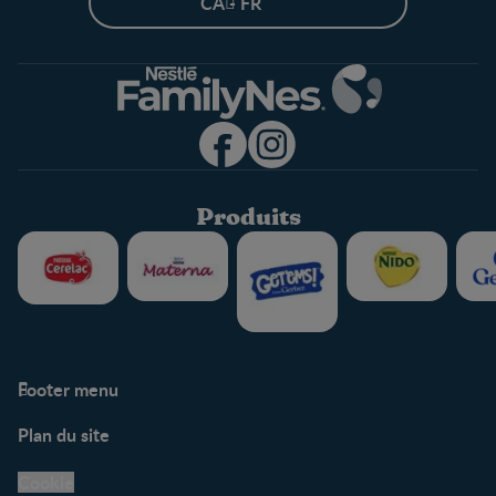
CA - FR
Produits
Footer menu
Soutien
Plan du site
Centre de soutien
Avis légaux
Cookie