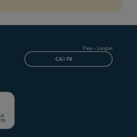
Pays - Langue
CA - FR
LS
RTS