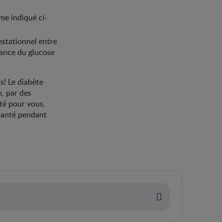
me indiqué ci-
estationnel entre
rance du glucose
s! Le diabète
n, par des
té pour vous.
 santé pendant