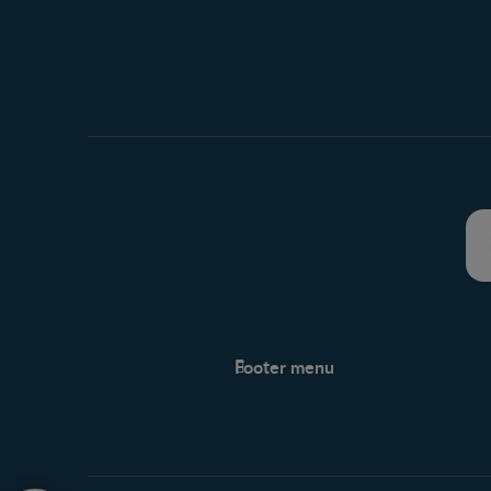
Footer menu
Soutien
Centre de soutien
Avis légaux
Protection des renseignements