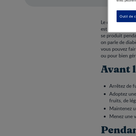
elles peuvent
Outil de 
Le diabète est u
est trop élevé pa
se produit penda
on parle de diab
vous pouvez fair
ou pour bien gér
Avant l
Arrêtez de 
Adoptez une 
fruits, de lé
Maintenez u
Menez une vi
Pendant