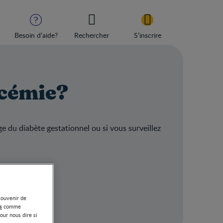
Besoin d’aide?
Rechercher
S’inscrire
ycémie?
ge du diabète gestationnel ou si vous surveillez
souvenir de
s
comme
our nous dire si