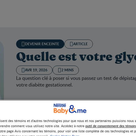
DEVENIR ENCEINTE
ARTICLE
Quelle est votre gl
AVR 19, 2026
2 MINS
La question clé à poser si vous passez un test de dépista
votre diabète gestationnel.
lisent des témoins et d’autres technologies pour que nous et nos partenaires puissions nous 
le est votre glycémie?
outil de consentement des témoin
rendre comment vous utilisez notre site. Accédez à notre
otre page Avis concernant les témoins, pour voir une liste complète de ces technologies et p