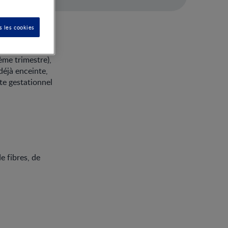
s les cookies
 type de sucre)
cette situation
ème trimestre),
déjà enceinte,
te gestationnel
 fibres, de