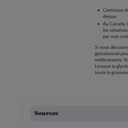
Continuez de
dessus.
Au Canada, l
les semaines
par voie oral
Si vous découvre
gestationnel peut
médicaments. Vo
Lorsque la glycé
toute la grossess
Sources