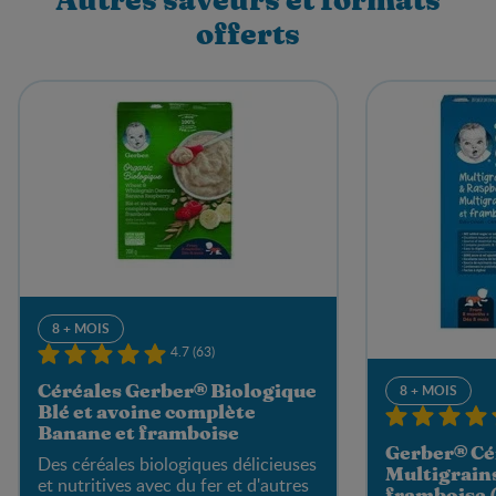
Autres saveurs et formats
offerts
8 + MOIS
4.7 (63)
8 + MOIS
Céréales Gerber® Biologique
Blé et avoine complète
Banane et framboise
Gerber® Cér
Des céréales biologiques délicieuses
Multigrains
et nutritives avec du fer et d'autres