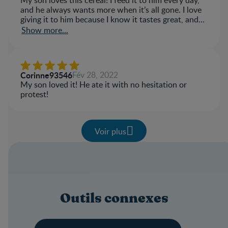
My son loves this cereal! I feed it to him every day,
and he always wants more when it’s all gone. I love
giving it to him because I know it tastes great, and
has nutrients that he needs, like iron!
Show more...
Corinne93546
Fév 28, 2022
My son loved it! He ate it with no hesitation or
protest!
Voir plus
Outils connexes