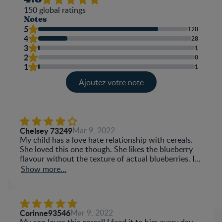
150
global ratings
Notes
5
120
4
28
3
1
2
0
1
1
Ajoutez votre note
Chelsey 73249
Mar 9, 2022
My child has a love hate relationship with cereals.
She loved this one though. She likes the blueberry
flavour without the texture of actual blueberries. It
was easy to make and she had no issues digestives
Show more...
after consuming
Corinne93546
Mar 9, 2022