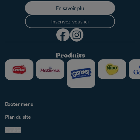
En savoir plu
Inscrivez-vous ici
Produits
Footer menu
Soutien
Plan du site
Centre de soutien
Avis légaux
Cookie
Protection des