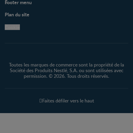
Footer menu
Soutien
Plan du site
Centre de soutien
Avis légaux
Cookie
Protection des
renseignements personnels
Toutes les marques de commerce sont la propriété de la
Société des Produits Nestlé, S.A. ou sont utilisées avec
permission. © 2026. Tous droits réservés.
Faites défiler vers le haut