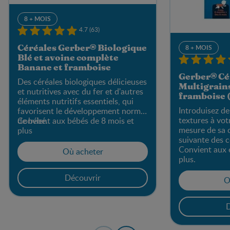
8 + MOIS
4.7 (63)
8 + MOIS
Céréales Gerber® Biologique
Blé et avoine complète
Banane et framboise
Gerber® Cér
Des céréales biologiques délicieuses
Multigrains
et nutritives avec du fer et d'autres
framboise (
éléments nutritifs essentiels, qui
Introduisez de
favorisent le développement normal
textures à vot
de bébé.
Convient aux bébés de 8 mois et
mesure de sa c
plus
suivante des 
Convient aux 
Où acheter
plus.
Découvrir
O
D