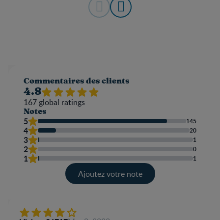
Commentaires des clients
4.8
167
global ratings
Notes
5
145
4
20
3
1
2
0
1
1
Ajoutez votre note