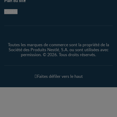
Plan du site
Centre de soutien
Avis légaux
Cookie
Protection des
renseignements personnels
Toutes les marques de commerce sont la propriété de la
Société des Produits Nestlé, S.A. ou sont utilisées avec
permission. © 2026. Tous droits réservés.
Faites défiler vers le haut