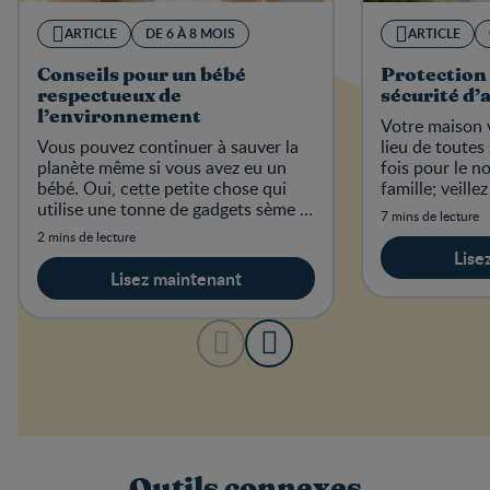
ARTICLE
DE 6 À 8 MOIS
ARTICLE
Conseils pour un bébé
Protection 
respectueux de
sécurité d’
l’environnement
Votre maison v
Vous pouvez continuer à sauver la
lieu de toutes
planète même si vous avez eu un
fois pour le n
bébé. Oui, cette petite chose qui
famille; veille
utilise une tonne de gadgets sème la
monde puisse 
7 mins de lecture
pagaille autour d’elle.
moment uniqu
2 mins de lecture
Lise
Lisez maintenant
Outils connexes