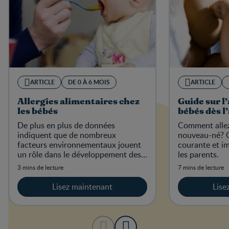
ARTICLE
DE 0 À 6 MOIS
ARTICLE
Allergies alimentaires chez
Guide sur l
les bébés
bébés dès l
De plus en plus de données
Comment allez
indiquent que de nombreux
nouveau-né? C
facteurs environnementaux jouent
courante et i
un rôle dans le développement des
les parents.
allergies chez les bébés.
3 mins de lecture
7 mins de lecture
Lisez maintenant
Lise