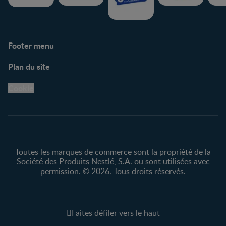
Footer menu
Soutien
Plan du site
Centre de soutien
Avis légaux
Cookie
Protection des
renseignements personnels
Toutes les marques de commerce sont la propriété de la
Société des Produits Nestlé, S.A. ou sont utilisées avec
permission. © 2026. Tous droits réservés.
Faites défiler vers le haut