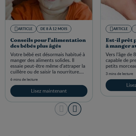
ARTICLE
DE 8 À 12 MOIS
ARTICLE
Conseils pour l'alimentation
Est-il prêt
des bébés plus âgés
à manger av
Votre bébé est désormais habitué à
Vers l’âge de 
manger des aliments solides. Il
capable de pre
essaie peut-être même d'attraper la
petits morceau
cuillère ou de saisir la nourriture.
3 mins de lecture
Cela indique qu'il est prêt à se
6 mins de lecture
nourrir par lui-même.
Lise
Lisez maintenant