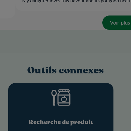
My daughter loves this flavour and its got good healthy
Voir plus
Outils connexes
Recherche de produit