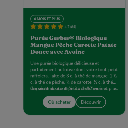
6 MOIS ET PLUS
4.7 (84)
Purée Gerber® Biologique
Mangue Pêche Carotte Patate
Douce avec Avoine
Une purée biologique délicieuse et
parfaitement nutritive dont votre tout-petit
raffolera. Faite de 3 c. à thé de mangue, 1 ½
c. à thé de pêche, ¼ de carotte, ½ c. à thé
de patate douce et ½ c. à thé d’avoine.
Convient aux tout-petits de 12 mois et plus.
Où acheter
Découvrir