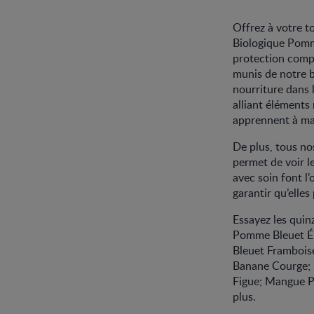
Offrez à votre t
Biologique Pomme
protection comp
munis de notre 
nourriture dans 
alliant éléments 
apprennent à man
De plus, tous no
permet de voir l
avec soin font l
garantir qu’elles
Essayez les qui
Pomme Bleuet Ép
Bleuet Framboi
Banane Courge; 
Figue; Mangue P
plus.