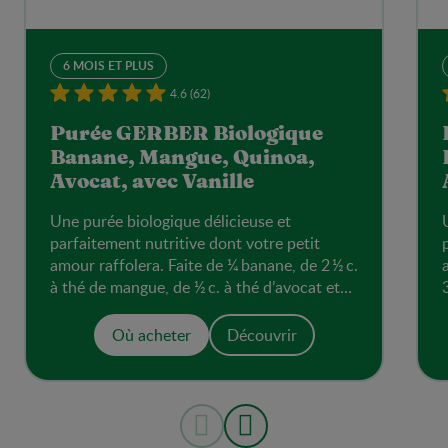
6 MOIS ET PLUS
4.6 (62)
Purée GERBER Biologique
Banane, Mangue, Quinoa,
Avocat, avec Vanille
Une purée biologique délicieuse et
parfaitement nutritive dont votre petit
amour raffolera. Faite de ¼ banane, de 2 ½ c.
à thé de mangue, de ½ c. à thé d’avocat et
de ½ c. à thé de quinoa.
Où acheter
Découvrir