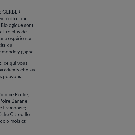
rée GERBER
en n’offre une
 Biologique sont
ttre plus de
 une expérience
its qui
le monde y gagne.
, ce qui vous
grédients choisis
ous pouvons
: Pomme Pêche;
 Poire Banane
e Framboise;
che Citrouille
de 6 mois et