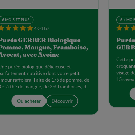
6 MOIS ET PLUS
6 + MOI
4.6 (112)
Purée GERBER Biologique
Purée
Pomme, Mangue, Framboise,
GERBE
Avocat, avec Avoine
Cette pu
croquant
Une purée biologique délicieuse et
visage de
parfaitement nutritive dont votre petit
15 saveu
amour raffolera. Faite de 1/5 de pomme, de
3 c. à thé de mangue, de 2 ½ framboises, de
¼ c. à thé d’avocat et de ½ c. à thé d’avoine.
Où acheter
Découvrir