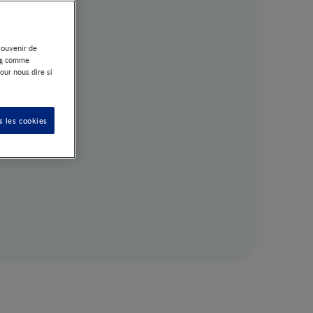
souvenir de
s
comme
our nous dire si
s les cookies