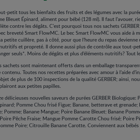
out-petit tous les bienfaits des fruits et des légumes avec la pu
 Bleuet Épinard, aliment pour bébé (128 ml). Il faut l'avouer, ri
lète contre les dégâts. C'est pourquoi tous nos sachets GERBER
bec breveté Smart FlowMC. Le bec Smart FlowMC vous aide à me
la petite cuillère, pas à côté, pour que l’heure du repas devienne
nutritifs et propreté. Il donne aussi plus de contrôle aux tout-pet
ger seuls*. Moins de dégâts et plus d’éléments nutritifs? Tout 
s sachets sont maintenant offerts dans un emballage transparent
e contenu. Toutes nos recettes préparées avec amour à l’aide d’in
’objet de plus de 100 inspections de la qualité GERBER; ainsi, n
 plairont aux petites papilles.
nze délicieuses nouvelles saveurs de purées GERBER Biologique
inard; Pomme Chou frisé Figue; Banane, betterave et grenade;
se; Pomme; Banane Mangue; Poire Banane Bleuet; Banane Pomm
Poire Pêche Fraise; Mangue Pomme Carotte Chou frisé; Poire Pê
omme Poire; Citrouille Banane Carotte. Conviennent aux bébés 