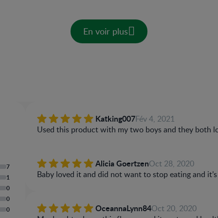
En voir plus
Katking007
Fév 4, 2021
Used this product with my two boys and they both lo
Alicia Goertzen
Oct 28, 2020
7
Baby loved it and did not want to stop eating and it’
1
0
0
OceannaLynn84
Oct 20, 2020
0