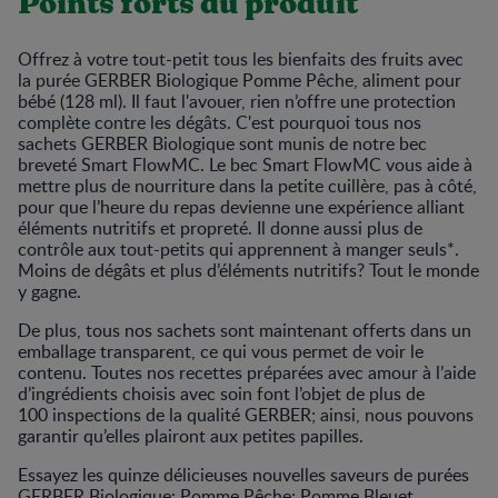
Points forts du produit
Offrez à votre tout-petit tous les bienfaits des fruits avec
la purée GERBER Biologique Pomme Pêche, aliment pour
bébé (128 ml). Il faut l'avouer, rien n’offre une protection
complète contre les dégâts. C'est pourquoi tous nos
sachets GERBER Biologique sont munis de notre bec
breveté Smart FlowMC. Le bec Smart FlowMC vous aide à
mettre plus de nourriture dans la petite cuillère, pas à côté,
pour que l’heure du repas devienne une expérience alliant
éléments nutritifs et propreté. Il donne aussi plus de
contrôle aux tout-petits qui apprennent à manger seuls*.
Moins de dégâts et plus d’éléments nutritifs? Tout le monde
y gagne.
De plus, tous nos sachets sont maintenant offerts dans un
emballage transparent, ce qui vous permet de voir le
contenu. Toutes nos recettes préparées avec amour à l’aide
d’ingrédients choisis avec soin font l’objet de plus de
100 inspections de la qualité GERBER; ainsi, nous pouvons
garantir qu’elles plairont aux petites papilles.
Essayez les quinze délicieuses nouvelles saveurs de purées
GERBER Biologique: Pomme Pêche; Pomme Bleuet