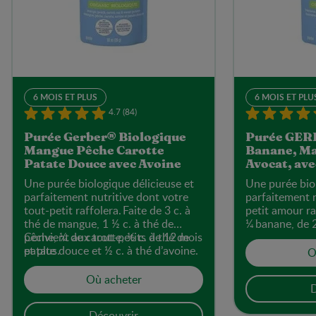
6 MOIS ET PLUS
6 MOIS ET PLU
4.7 (84)
Purée Gerber® Biologique
Purée GER
Mangue Pêche Carotte
Banane, Ma
Patate Douce avec Avoine
Avocat, ave
Une purée biologique délicieuse et
Une purée biol
parfaitement nutritive dont votre
parfaitement n
tout-petit raffolera. Faite de 3 c. à
petit amour ra
thé de mangue, 1 ½ c. à thé de
¼ banane, de 2
pêche, ¼ de carotte, ½ c. à thé de
Convient aux tout-petits de 12 mois
de ½ c. à thé d
patate douce et ½ c. à thé d’avoine.
et plus.
thé de quinoa
O
Où acheter
D
Découvrir