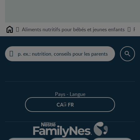
Aliments nutritifs pour bébés et jeunes enfants
Pu
Home
Pays - Langue
CA - FR