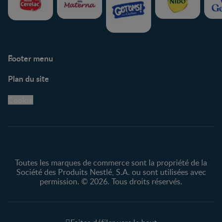
Footer menu
Soutien
Plan du site
Centre de soutien
Avis légaux
Cookie
Protection des
renseignements personnels
Toutes les marques de commerce sont la propriété de la
Société des Produits Nestlé, S.A. ou sont utilisées avec
permission. © 2026. Tous droits réservés.