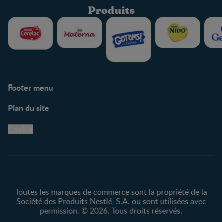
Produits
Footer menu
Soutien
Plan du site
Centre de soutien
Avis légaux
Cookie
Protection des
renseignements personnels
Toutes les marques de commerce sont la propriété de la
Société des Produits Nestlé, S.A. ou sont utilisées avec
permission. © 2026. Tous droits réservés.