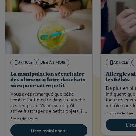
ARTICLE
DE 6 À 8 MOIS
ARTICLE
La manipulation sécuritaire
Allergies a
des aliments: faire des choix
les bébés
sûrs pour votre petit
De plus en pl
Vous avez remarqué que bébé
indiquent qu
semble tout mettre dans sa bouche
facteurs envi
ces temps-ci. Maintenant qu'il
un rôle dans 
arrive à attraper de petits objets, il
allergies chez 
3 mins de lecture
essaie de les manger à tout coup.
5 mins de lecture
Lise
Lisez maintenant