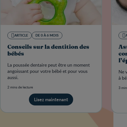
ARTICLE
DE 0 À 6 MOIS
Conseils sur la dentition des
Ast
bébés
co
l’
La poussée dentaire peut être un moment
angoissant pour votre bébé et pour vous
Ne 
aussi.
à bé
2 mins de lecture
3 min
Lisez maintenant