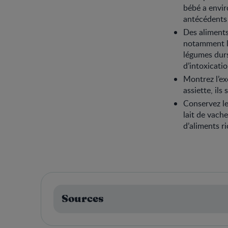
bébé a envir
antécédents 
Des aliments
notamment le
légumes durs
d’intoxicati
Montrez l’ex
assiette, ils
Conservez le
lait de vach
d’aliments ri
Sources