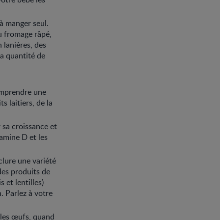
 à manger seul.
du fromage râpé,
 lanières, des
la quantité de
comprendre une
 laitiers, de la
 sa croissance et
tamine D et les
lure une variété
des produits de
 et lentilles)
. Parlez à votre
 les œufs, quand