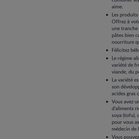
aime.
Les produits
Offrez à vot
une tranche 
pâtes bien c
nourriture q
Félicitez bé
Le régime al
variété de fr
viande, du po
La variété e
son développe
acides gras 
Vous avez un
d’aliments r
soya (tofu), 
pour vous as
médecin de l
Vous pouvez 