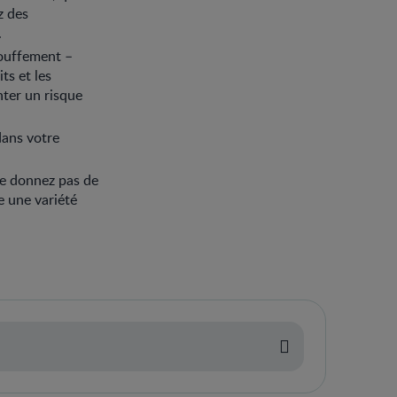
z des
.
touffement –
ts et les
nter un risque
dans votre
ne donnez pas de
e une variété