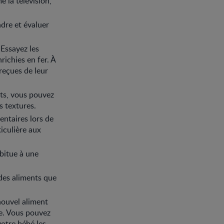
 la télévision,
ndre et évaluer
 Essayez les
richies en fer. À
 reçues de leur
ts, vous pouvez
s textures.
entaires lors de
ticulière aux
abitue à une
 des aliments que
nouvel aliment
ue. Vous pouvez
otre bébé les