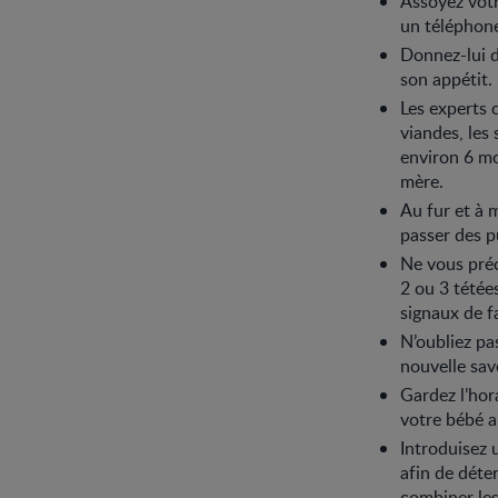
Assoyez votr
un téléphone
Donnez-lui d
son appétit.
Les experts 
viandes, les 
environ 6 moi
mère.
Au fur et à
passer des p
Ne vous préc
2 ou 3 tétées
signaux de f
N’oubliez pas
nouvelle sav
Gardez l’hora
votre bébé a
Introduisez 
afin de déte
combiner les