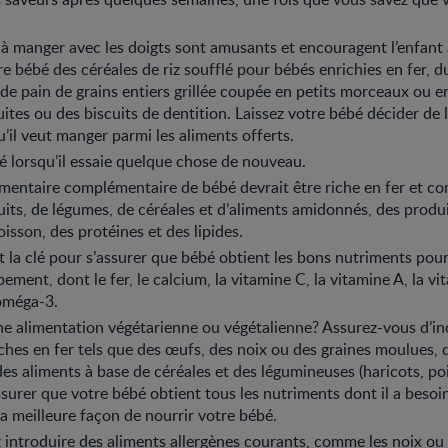
 à manger avec les doigts sont amusants et encouragent l’enfant
re bébé des céréales de riz soufflé pour bébés enrichies en fer, 
de pain de grains entiers grillée coupée en petits morceaux ou en
uites ou des biscuits de dentition. Laissez votre bébé décider de 
u’il veut manger parmi les aliments offerts.
bé lorsqu’il essaie quelque chose de nouveau.
imentaire complémentaire de bébé devrait être riche en fer et 
uits, de légumes, de céréales et d’aliments amidonnés, des produits
isson, des protéines et des lipides.
st la clé pour s’assurer que bébé obtient les bons nutriments pour
ment, dont le fer, le calcium, la vitamine C, la vitamine A, la vi
oméga-3.
e alimentation végétarienne ou végétalienne? Assurez-vous d’inc
iches en fer tels que des œufs, des noix ou des graines moulues, 
des aliments à base de céréales et des légumineuses (haricots, pois
surer que votre bébé obtient tous les nutriments dont il a besoin
a meilleure façon de nourrir votre bébé.
introduire des aliments allergènes courants, comme les noix ou