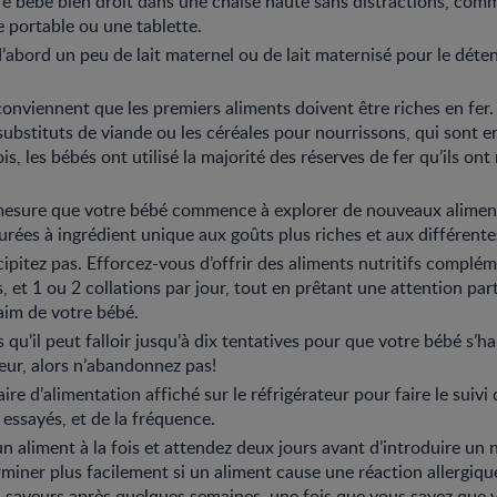
e bébé bien droit dans une chaise haute sans distractions, comme
 portable ou une tablette.
’abord un peu de lait maternel ou de lait maternisé pour le déte
conviennent que les premiers aliments doivent être riches en fer.
substituts de viande ou les céréales pour nourrissons, qui sont en
s, les bébés ont utilisé la majorité des réserves de fer qu’ils ont
 mesure que votre bébé commence à explorer de nouveaux alimen
urées à ingrédient unique aux goûts plus riches et aux différente
ipitez pas. Efforcez-vous d’offrir des aliments nutritifs complém
, et 1 ou 2 collations par jour, tout en prêtant une attention par
aim de votre bébé.
 qu’il peut falloir jusqu’à dix tentatives pour que votre bébé s’h
eur, alors n’abandonnez pas!
ire d’alimentation affiché sur le réfrigérateur pour faire le suivi
 essayés, et de la fréquence.
un aliment à la fois et attendez deux jours avant d’introduire un 
rminer plus facilement si un aliment cause une réaction allergiq
 saveurs après quelques semaines, une fois que vous savez que v