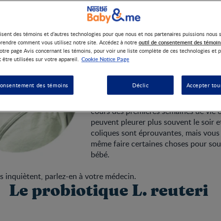
Que sont les coliques?
lisent des témoins et d’autres technologies pour que nous et nos partenaires puissions nous 
outil de consentement des témoin
rendre comment vous utilisez notre site. Accédez à notre
Quand votre bébé pleure de façon exc
otre page Avis concernant les témoins, pour voir une liste complète de ces technologies et p
irritable sans raison évidente, il pourra
Cookie Notice Page
 être utilisées sur votre appareil.
coliques. Tous les bébés pleurent, mais
pleure plus de 3 heures par jour, au m
consentement des témoins
Déclic
Accepter tou
semaine, pendant au moins 3 semaines,
de coliques. Elles apparaissent habit
cours des premières semaines de vie e
peuvent pleurer plus souvent le soir et
coliques sont éprouvantes, mais vou
même faire certaines choses pour sou
bébé.
us inquiètent, parlez-en à votre médecin.
Le probiotique L. reuteri