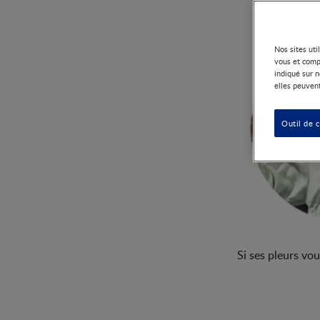
Nos sites uti
vous et comp
indiqué sur n
elles peuvent
Outil de 
Si ses pleurs vo