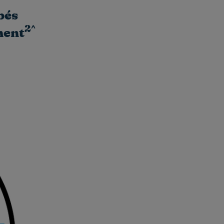
bés
2^
ment