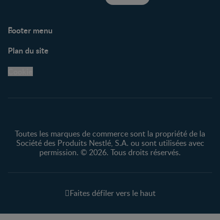
Footer menu
Soutien
Plan du site
Centre de soutien
Avis légaux
Cookie
Protection des
renseignements personnels
Toutes les marques de commerce sont la propriété de la
Société des Produits Nestlé, S.A. ou sont utilisées avec
permission. © 2026. Tous droits réservés.
Faites défiler vers le haut