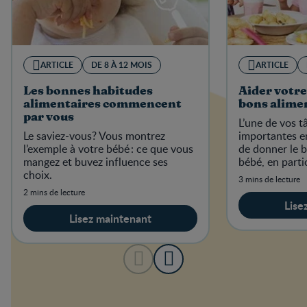
ARTICLE
DE 8 À 12 MOIS
ARTICLE
Les bonnes habitudes
Aider votre
alimentaires commencent
bons alimen
par vous
L’une de vos t
Le saviez-vous? Vous montrez
importantes e
l’exemple à votre bébé : ce que vous
de donner le 
mangez et buvez influence ses
bébé, en parti
choix.
habitudes alim
3 mins de lecture
2 mins de lecture
Lise
Lisez maintenant