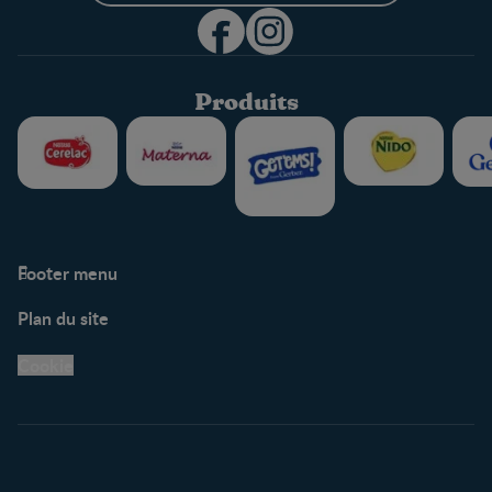
Produits
Footer menu
Soutien
Plan du site
Centre de soutien
Avis légaux
Cookie
Protection des
renseignements personnels