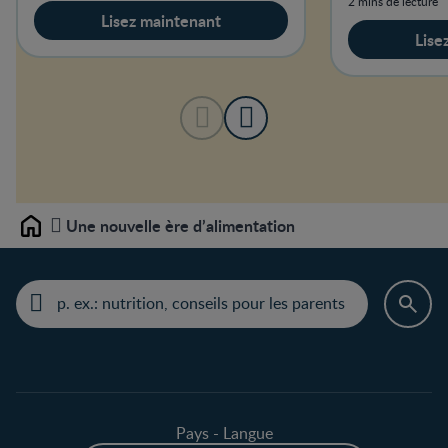
2 mins de lecture
Lisez maintenant
Lise
Une nouvelle ère d’alimentation
Home
Pays - Langue