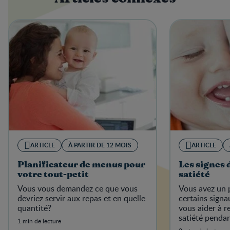
ARTICLE
À PARTIR DE 12 MOIS
ARTICLE
Planificateur de menus pour
Les signes d
votre tout-petit
satiété
Vous vous demandez ce que vous
Vous avez un p
devriez servir aux repas et en quelle
certains signa
quantité?
vous aider à r
satiété pendan
1 min de lecture
votre tout-pet