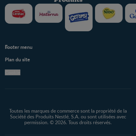
Footer menu
Soutien
Plan du site
Centre de soutien
Avis légaux
Cookie
Protection des
renseignements personnels
Toutes les marques de commerce sont la propriété de la
Société des Produits Nestlé, S.A. ou sont utilisées avec
permission. © 2026. Tous droits réservés.