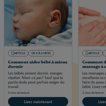
ARTICLE
DE 0 À 6 MOIS
ARTICLE
Comment aider bébé à mieux
Comment d
dormir
massage à 
Les bébés aiment dormir, manger,
Les massages 
répéter. N’est-ce pas? Sauf que la
excellente occ
partie dodo peut parfois exiger du
faire du peau 
travail.
bébé. Lisez ce
savoir commen
3 mins de lecture
2 mins de lecture
d’un bébé.
Lisez maintenant
Lise