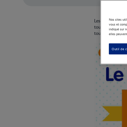
Nos sites uti
Les collations so
vous et comp
tout-petit. Rele
indiqué sur n
tout-petit.
elles peuvent
Outil de 