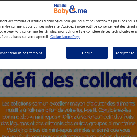
lisent des témoins et d’autres technologies pour que nous et nos partenaires puissions nous 
nt un excellent moyen d’ajouter des aliments nutritifs à l’alimen
outil de consentement des témoin
rendre comment vous utilisez notre site. Accédez à notre
vez notre défi des collations et personnalisez des mini-repas sant
otre page Avis concernant les témoins, pour voir une liste complète de ces technologies et p
Cookie Notice Page
 être utilisées sur votre appareil.
consentement des témoins
Déclic
Accepter tou