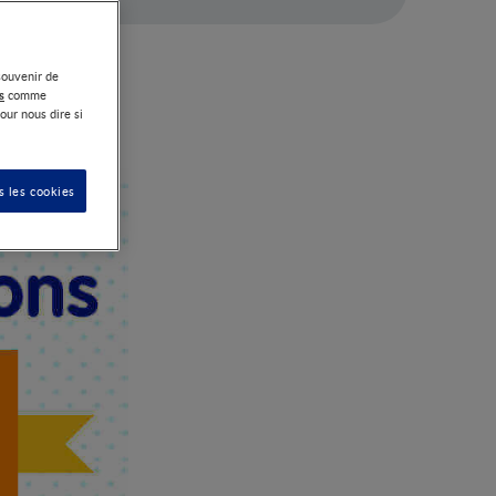
souvenir de
tation de votre
s
comme
é pour votre
our nous dire si
s les cookies