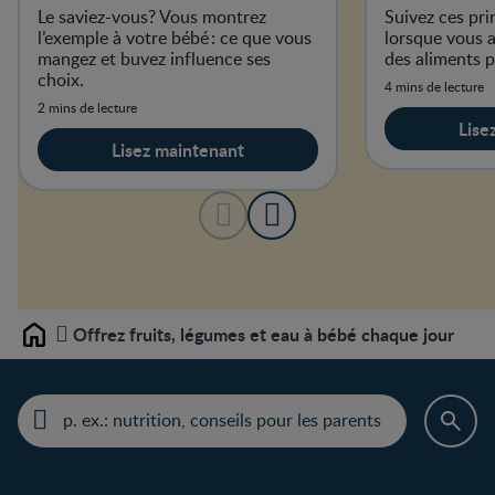
Le saviez-vous? Vous montrez
Suivez ces pri
l’exemple à votre bébé : ce que vous
lorsque vous 
mangez et buvez influence ses
des aliments p
choix.
4 mins de lecture
2 mins de lecture
Lise
Lisez maintenant
Offrez fruits, légumes et eau à bébé chaque jour
Home