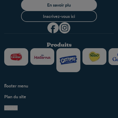
En savoir plu
Inscrivez-vous ici
Produits
Footer menu
Soutien
Plan du site
Centre de soutien
Avis légaux
Cookie
Protection des
renseignements personnels