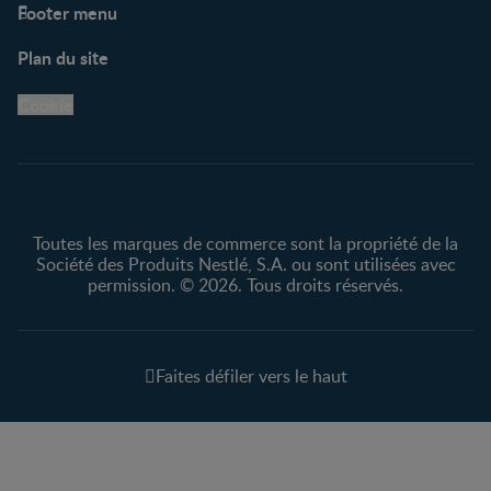
Footer menu
Soutien
Plan du site
Centre de soutien
Avis légaux
Cookie
Protection des
renseignements personnels
Toutes les marques de commerce sont la propriété de la
Société des Produits Nestlé, S.A. ou sont utilisées avec
permission. © 2026. Tous droits réservés.
Faites défiler vers le haut