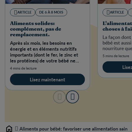
ARTICLE
DE 6 À 8 MOIS
ARTICLE
Aliments solides:
L'alimentat
complément, pas de
choses à fai
remplacement.
La façon dont
Après six mois, les besoins en
bébé est aussi
nourriture que
énergie et en éléments nutritifs
importants (dont le fer, le zinc et
5 mins de lecture
les protéines) de votre bébé ne
peuvent pas être satisfaits
Lise
4 mins de lecture
uniquement par le lait matern
Lisez maintenant
Aliments pour bébé: favoriser une alimentation saine.
Home