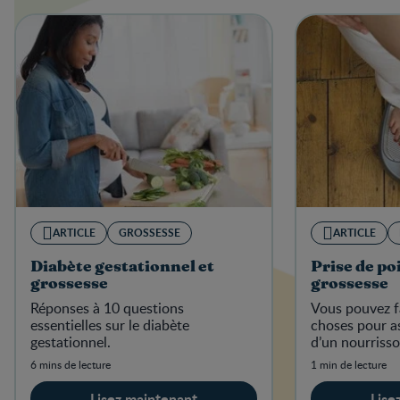
ARTICLE
GROSSESSE
ARTICLE
Diabète gestationnel et
Prise de po
grossesse
grossesse
Réponses à 10 questions
Vous pouvez f
essentielles sur le diabète
choses pour as
gestationnel.
d’un nourriss
6 mins de lecture
1 min de lecture
Lisez maintenant
Lise