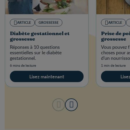
ARTICLE
GROSSESSE
ARTICLE
Diabète gestationnel et
Prise de po
grossesse
grossesse
Réponses à 10 questions
Vous pouvez f
essentielles sur le diabète
choses pour as
gestationnel.
d’un nourriss
6 mins de lecture
1 min de lecture
Lisez maintenant
Lise