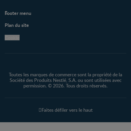
Footer menu
Soutien
Plan du site
Centre de soutien
Avis légaux
Cookie
Protection des
renseignements personnels
Toutes les marques de commerce sont la propriété de la
Société des Produits Nestlé, S.A. ou sont utilisées avec
permission. © 2026. Tous droits réservés.
Faites défiler vers le haut