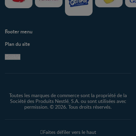
Footer menu
Soutien
Plan du site
Centre de soutien
Avis légaux
Cookie
Protection des
renseignements personnels
Toutes les marques de commerce sont la propriété de la
Société des Produits Nestlé, S.A. ou sont utilisées avec
permission. © 2026. Tous droits réservés.
Faites défiler vers le haut