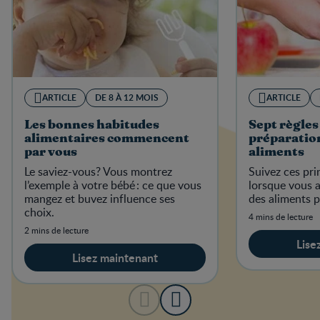
ARTICLE
DE 8 À 12 MOIS
ARTICLE
Les bonnes habitudes
Sept règles 
alimentaires commencent
préparation
par vous
aliments
Le saviez-vous? Vous montrez
Suivez ces pri
l’exemple à votre bébé : ce que vous
lorsque vous 
mangez et buvez influence ses
des aliments p
choix.
4 mins de lecture
2 mins de lecture
Lise
Lisez maintenant