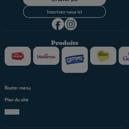
Inscrivez-vous ici
Produits
Footer menu
Soutien
Plan du site
Centre de soutien
Avis légaux
Cookie
Protection des
renseignements personnels