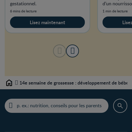
gestationnel.
d’un nourriss
6 mins de lecture
1 min de lecture
Lisez maintenant
Lise
14e semaine de grossesse : développement de bébé et 
Home