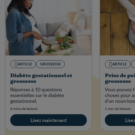
ARTICLE
GROSSESSE
ARTICLE
Diabète gestationnel et
Prise de po
grossesse
grossesse
Réponses à 10 questions
Vous pouvez f
essentielles sur le diabète
choses pour as
gestationnel.
d’un nourriss
6 mins de lecture
1 min de lecture
Lisez maintenant
Lise