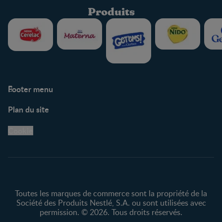
Produits
Footer menu
Soutien
Plan du site
Centre de soutien
Avis légaux
Cookie
Protection des
renseignements personnels
Toutes les marques de commerce sont la propriété de la
Société des Produits Nestlé, S.A. ou sont utilisées avec
permission. © 2026. Tous droits réservés.