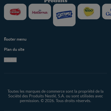
Produits
Footer menu
Soutien
Plan du site
Centre de soutien
Avis légaux
Cookie
Protection des
renseignements personnels
Toutes les marques de commerce sont la propriété de la
Société des Produits Nestlé, S.A. ou sont utilisées avec
permission. © 2026. Tous droits réservés.