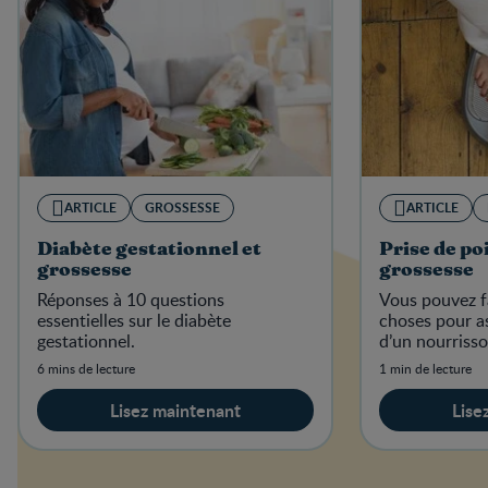
ARTICLE
GROSSESSE
ARTICLE
Diabète gestationnel et
Prise de po
grossesse
grossesse
Réponses à 10 questions
Vous pouvez f
essentielles sur le diabète
choses pour as
gestationnel.
d’un nourriss
6 mins de lecture
1 min de lecture
Lisez maintenant
Lise