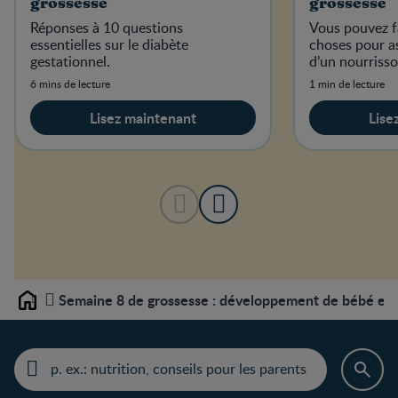
grossesse
grossesse
Réponses à 10 questions
Vous pouvez f
essentielles sur le diabète
choses pour as
gestationnel.
d’un nourriss
6 mins de lecture
1 min de lecture
Lisez maintenant
Lise
Semaine 8 de grossesse : développement de bébé et c
Home