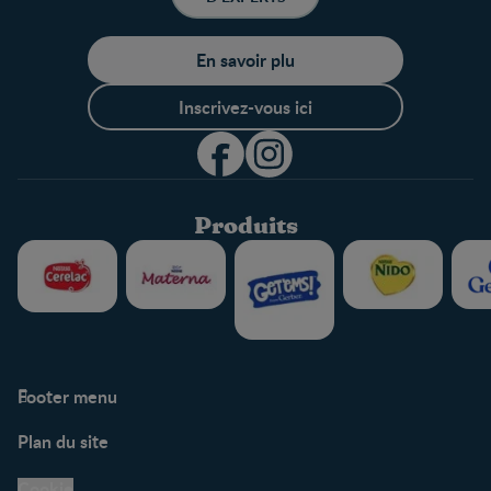
En savoir plu
Inscrivez-vous ici
Produits
Footer menu
Soutien
Plan du site
Centre de soutien
Avis légaux
Cookie